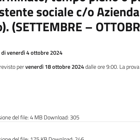
stente sociale c/o Azienda
 (Co). (SETTEMBRE – OTTOB
 di venerdì 4 ottobre 2024
previsto per
venerdì 18 ottobre 2024
dalle ore 9:00. La prova 
one del file:
4 MB
Download:
305
one del file:
175 KB
Download:
246