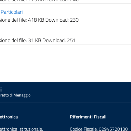
Particolari
one del file:
418 KB
Download:
230
one del file:
31 KB
Download:
251
i
tretto di Menaggio
ettronica
Riferimenti Fiscali
ettronica Istituzionale:
Codice Fiscale: 02945720130