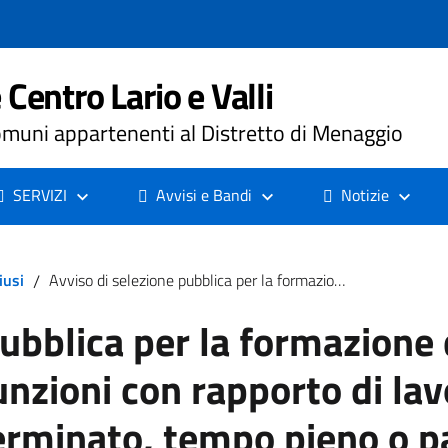
Centro Lario e Valli
muni appartenenti al Distretto di Menaggio
SERVIZI
Avvisi e Bandi
Notizie
iusi
/
Avviso di selezione pubblica per la formazione di una graduatoria da utilizzare per assunzioni con rapporto di lavoro a tempo determinato o indeterminato, tempo pieno o parziale, profilo professionale di assistente sociale c/o Azienda Sociale Centro Lario e Valli di Porlezza (Co). (SETTEMBRE – OTTOBRE 2024)
pubblica per la formazione
sunzioni con rapporto di la
rminato, tempo pieno o par