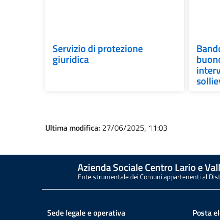
Servizio di protezione
Bando
giuridica
buono
interv
solli
Ultima modifica:
27/06/2025, 11:03
Azienda Sociale Centro Lario e Vall
Ente strumentale dei Comuni appartenenti al Dis
Sede legale e operativa
Posta el