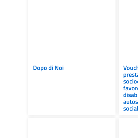
Dopo di Noi
Vouch
prest
socio
favor
disab
autos
social