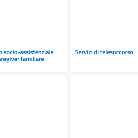
 socio-assistenziale
Servizi di telesoccorso
aregiver familiare