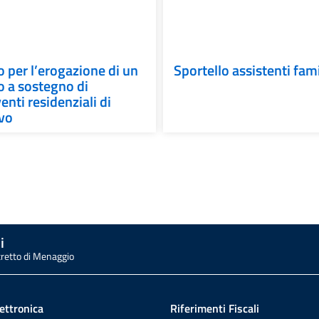
 per l’erogazione di un
Sportello assistenti fami
 a sostegno di
enti residenziali di
evo
i
tretto di Menaggio
ettronica
Riferimenti Fiscali