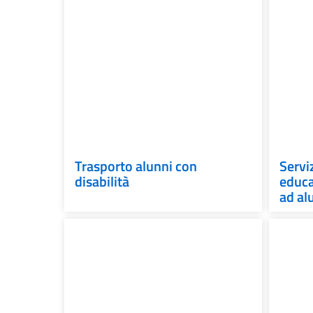
Trasporto alunni con
Servi
disabilità
educa
ad al