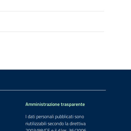
Amministrazione trasparente
I dati personali pubblicati sono
riutilizzabili secondo la direttiva
2003/98/CE e il d.lgs. 36/2006