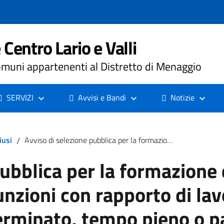
Centro Lario e Valli
muni appartenenti al Distretto di Menaggio
SERVIZI
Avvisi e Bandi
Notizie
iusi
/
Avviso di selezione pubblica per la formazione di una graduatoria da utilizzare per assunzioni con rapporto di lavoro a tempo determinato o indeterminato, tempo pieno o parziale, profilo professionale di assistente sociale c/o Azienda Sociale Centro Lario e Valli di Porlezza (Co). (MARZO 2025)
pubblica per la formazione
sunzioni con rapporto di la
rminato, tempo pieno o par