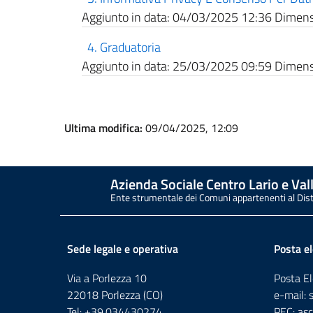
Aggiunto in data:
04/03/2025 12:36
Dimensi
4. Graduatoria
Aggiunto in data:
25/03/2025 09:59
Dimensi
Ultima modifica:
09/04/2025, 12:09
Azienda Sociale Centro Lario e Vall
Ente strumentale dei Comuni appartenenti al Dis
Sede legale e operativa
Posta el
Via a Porlezza 10
Posta El
22018 Porlezza (CO)
e-mail:
Tel: +39.034430274
PEC:
asc