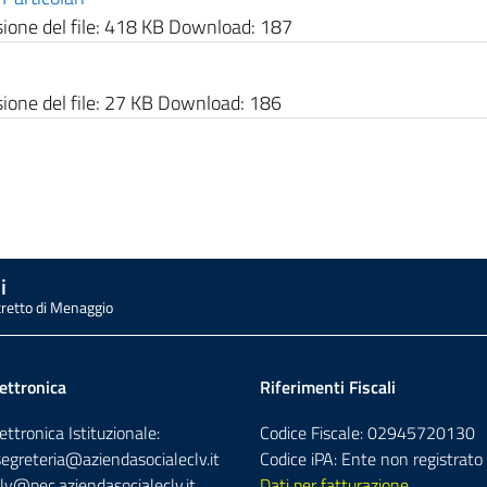
one del file:
418 KB
Download:
187
one del file:
27 KB
Download:
186
i
tretto di Menaggio
ettronica
Riferimenti Fiscali
ettronica Istituzionale:
Codice Fiscale: 02945720130
segreteria@aziendasocialeclv.it
Codice iPA: Ente non registrato
lv@pec.aziendasocialeclv.it
Dati per fatturazione