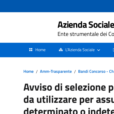
Azienda Sociale 
Ente strumentale dei Co
Home
L’Azienda Sociale
Home
/
Amm-Trasparente
/
Bandi Concorso - Ch
Avviso di selezione 
da utilizzare per as
determinato o indete