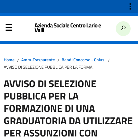
⋮
Azienda Sociale Centro Lario e
Valli
Home
Amm-Trasparente
Bandi Concorso - Chiusi
/
/
/
AVVISO DI SELEZIONE PUBBLICA PER LA FORMAZIONE DI UNA GRADUATORIA DA UTILIZZARE PER ASSUNZIONI CON RAPPORTO DI LAVORO A TEMPO DETERMINATO O INDETERMINATO, TEMPO PIENO O PARZIALE, PROFILO PROFESSIONALE DI ASSISTENTE SOCIALE C/O AZIENDA SOCIALE CENTRO LARIO E VALLI DI PORLEZZA (CO)
AVVISO DI SELEZIONE
PUBBLICA PER LA
FORMAZIONE DI UNA
GRADUATORIA DA UTILIZZARE
PER ASSUNZIONI CON