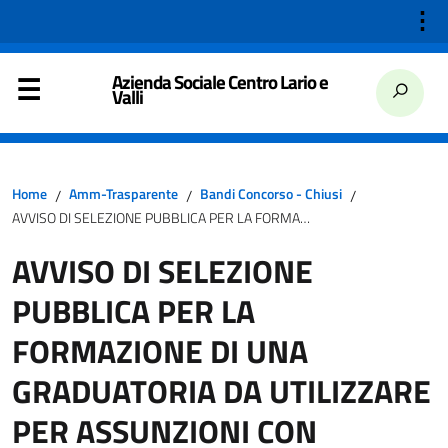
⋮
Azienda Sociale Centro Lario e
Valli
Home
Amm-Trasparente
Bandi Concorso - Chiusi
/
/
/
AVVISO DI SELEZIONE PUBBLICA PER LA FORMAZIONE DI UNA GRADUATORIA DA UTILIZZARE PER ASSUNZIONI CON RAPPORTO DI LAVORO A TEMPO DETERMINATO O INDETERMINATO, TEMPO PIENO O PARZIALE, PROFILO PROFESSIONALE DI EDUCATORE PROFESSIONALE C/O AZIENDA SOCIALE CENTRO LARIO E VALLI DI PORLEZZA (CO)
AVVISO DI SELEZIONE
PUBBLICA PER LA
FORMAZIONE DI UNA
GRADUATORIA DA UTILIZZARE
PER ASSUNZIONI CON