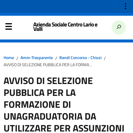
⋮
Azienda Sociale Centro Lario e
Valli
Home
Amm-Trasparente
Bandi Concorso - Chiusi
/
/
/
AVVISO DI SELEZIONE PUBBLICA PER LA FORMAZIONE DI UNAGRADUATORIA DA UTILIZZARE PER ASSUNZIONI CON RAPPORTO DILAVORO A TEMPO DETERMINATO O INDETERMINATO, TEMPO PIENO OPARZIALE, PROFILO PROFESSIONALE DI OPERATORE SOCIO-SANITARIO C/O AZIENDA SOCIALE CENTRO LARIO E VALLI DI PORLEZZA (CO)
AVVISO DI SELEZIONE
PUBBLICA PER LA
FORMAZIONE DI
UNAGRADUATORIA DA
UTILIZZARE PER ASSUNZIONI