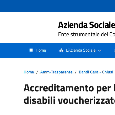
Azienda Sociale 
Ente strumentale dei Co
Home
L’Azienda Sociale
Home
/
Amm-Trasparente
/
Bandi Gara - Chiusi
Accreditamento per l’
disabili voucherizza