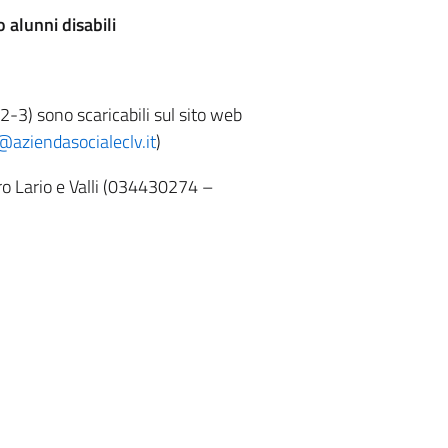
 alunni disabili
-2-3) sono scaricabili sul sito web
@aziendasocialeclv.it
)
tro Lario e Valli (034430274 –