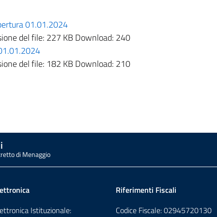
pertura 01.01.2024
one del file:
227 KB
Download:
240
 01.01.2024
one del file:
182 KB
Download:
210
i
tretto di Menaggio
ettronica
Riferimenti Fiscali
ettronica Istituzionale:
Codice Fiscale: 02945720130