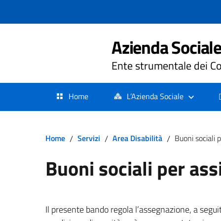
Azienda Sociale 
Ente strumentale dei Co
Home
L’Azienda Sociale
Home
/
Servizi
/
Area Disabilità
/
Buoni sociali 
Buoni sociali per as
Il presente bando regola l’assegnazione, a seguit