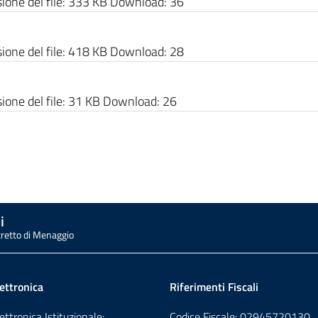
one del file:
333 KB
Download:
36
one del file:
418 KB
Download:
28
one del file:
31 KB
Download:
26
i
tretto di Menaggio
ettronica
Riferimenti Fiscali
ettronica Istituzionale:
Codice Fiscale: 02945720130