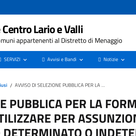
Centro Lario e Valli
muni appartenenti al Distretto di Menaggio
SERVIZI
Avvisi e Bandi
Notizie
iusi
/
AVVISO DI SELEZIONE PUBBLICA PER LA FORMAZIONE DI UNA GRADUATORIA DA UTILIZZARE PER ASSUNZIONI CON RAPPORTO DI LAVORO A TEMPO DETERMINATO O INDETERMINATO, TEMPO PIENO O PARZIALE, PROFILO PROFESSIONALE DI AUTISTA/ACCOMPAGNATORE C/O AZIENDA SOCIALE CENTRO LARIO E VALLI DI PORLEZZA (CO)
NE PUBBLICA PER LA FOR
TILIZZARE PER ASSUNZIO
O DETERMINATO O INDET