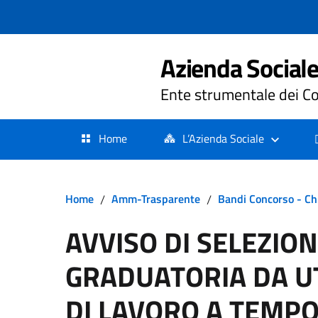
Azienda Sociale 
Ente strumentale dei Co
Home
L’Azienda Sociale
Home
/
Amm-Trasparente
/
Bandi Concorso - Ch
AVVISO DI SELEZIO
GRADUATORIA DA U
DI LAVORO A TEMP