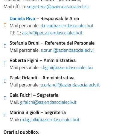
Mail ufficio:
segreteria@aziendasocialeclv.it
Daniela Riva
–
Responsabile Area
Mail personale:
d.riva@aziendasocialeclv.it
P.E.C.:
asclv@pec.aziendasocialeclv.it
Stefania Bruni
–
Referente del Personale
Mail personale:
s.bruni@aziendasocialeclv.i
Roberta Figini – Amministrativa
Mail personale:
r.figini@aziendasocialeclv.i
Paola Orlandi – Amministrativa
Mail personale:
p.orlandi@aziendasocialeclv.it
Gaia Falchi – Segreteria
Mail:
g.falchi@aziendasocialeclv.it
Marina Bigiolli – Segreteria
Mail:
m.bigiolli@aziendasocialeclv.it
Orari al pubblico: