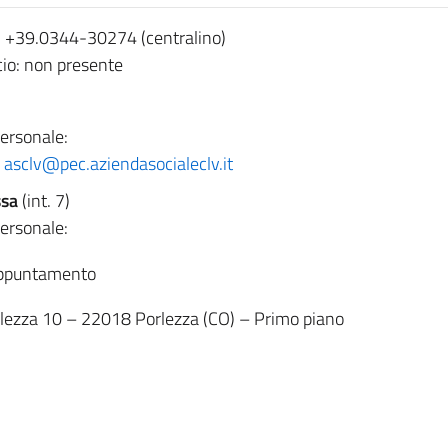
: +39.0344-30274 (centralino)
cio: non presente
personale:
asclv@pec.aziendasocialeclv.it
ssa
(int. 7)
personale:
appuntamento
rlezza 10 – 22018 Porlezza (CO) – Primo piano