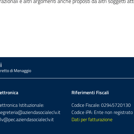
zionali e altri argomenti anche proposti da altri soggetti attiv
i
tretto di Menaggio
ettronica
Riferimenti Fiscali
ettronica Istituzionale:
Codice Fiscale: 02945720130
segreteria@aziendasocialeclv.it
Codice iPA: Ente non registrato
lv@pec.aziendasocialeclv.it
Dati per fatturazione