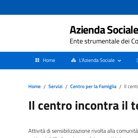
Azienda Sociale 
Ente strumentale dei Co
Home
L’Azienda Sociale
Home
/
Servizi
/
Centro per la Famiglia
/
Il cent
Il centro incontra il t
Attività di sensibilizzazione rivolta alla comunit