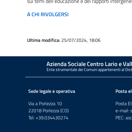
sui temi dell’educazione e dei rapporti intergenera
A CHI RIVOLGERSI
Ultima modifica:
25/07/2024, 18:06
Azienda Sociale Centro Lario e Vall
Ente strumentale dei Comuni appartenenti al Dis
Sede legale e operativa
Posta el
Via a Porlezza 10
Posta El
22018 Porlezza (CO)
e-mail:
Tel: +39.034430274
PEC:
asc