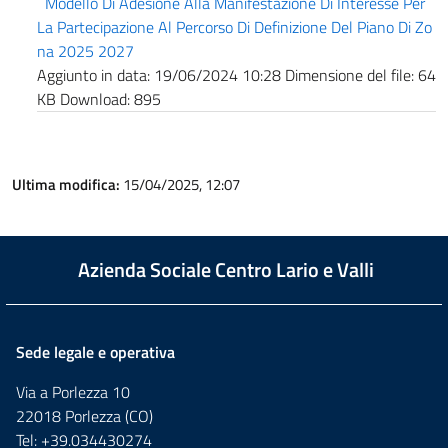
Modello Di Adesione Alla Manifestazione Di Interesse Per
La Partecipazione Al Percorso Di Definizione Del Piano Di Zo
na 2025 2027
Aggiunto in data:
19/06/2024 10:28
Dimensione del file:
64
KB
Download:
895
Ultima modifica:
15/04/2025, 12:07
Azienda Sociale Centro Lario e Valli
Sede legale e operativa
Via a Porlezza 10
22018 Porlezza (CO)
Tel: +39.034430274